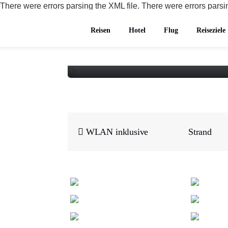
There were errors parsing the XML file. There were errors parsin
Nissi Beach
Reisen
Hotel
Flug
Reiseziele
Ayia Napa, Zypern
WLAN inklusive
Strand