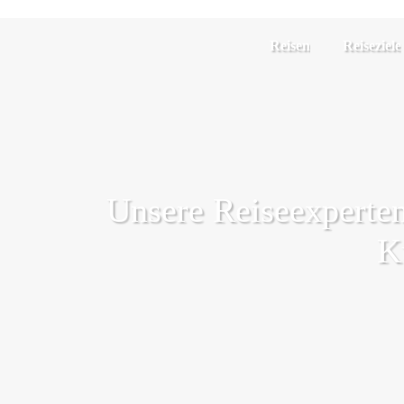
Reisen
Reiseziele
Unsere Reiseexperten 
K