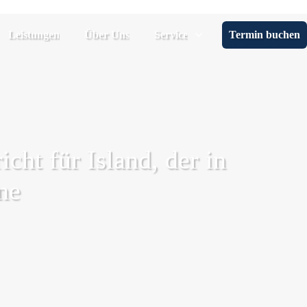
Leistungen
Über Uns
Service
Termin buchen
cht für Island, der in
ne