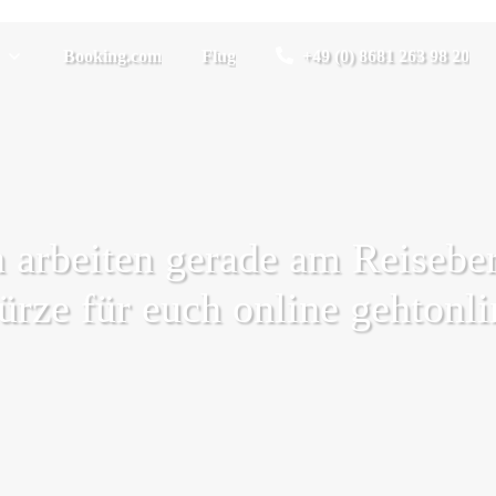
Booking.com
Flug
+49 (0) 8681 263 98 20
arbeiten gerade am Reiseberi
ürze für euch online gehtonli