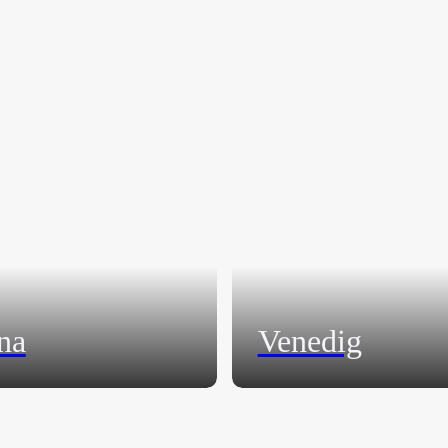
na
Venedig