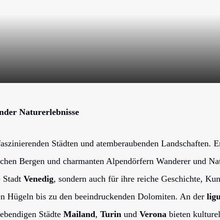
ender Naturerlebnisse
an faszinierenden Städten und atemberaubenden Landschaften. 
ischen Bergen und charmanten Alpendörfern Wanderer und Natur
e Stadt
Venedig
, sondern auch für ihre reiche Geschichte, Ku
ften Hügeln bis zu den beeindruckenden Dolomiten. An der
lig
lebendigen Städte
Mailand
,
Turin
und
Verona
bieten kulture