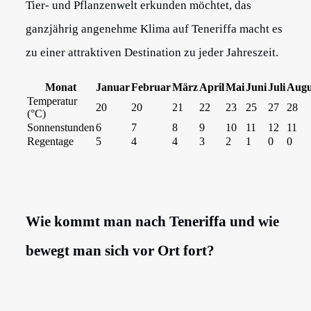
Tier- und Pflanzenwelt erkunden möchtet, das
ganzjährig angenehme Klima auf Teneriffa macht es
zu einer attraktiven Destination zu jeder Jahreszeit.
Monat
Januar
Februar
März
April
Mai
Juni
Juli
Augu
Temperatur
20
20
21
22
23
25
27
28
(°C)
Sonnenstunden
6
7
8
9
10
11
12
11
Regentage
5
4
4
3
2
1
0
0
Wie kommt man nach Teneriffa und wie
bewegt man sich vor Ort fort?